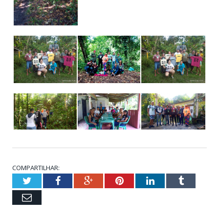
COMPARTILHAR:
Twitter
Facebook
Google+
Pinterest
LinkedIn
Tumblr
Email