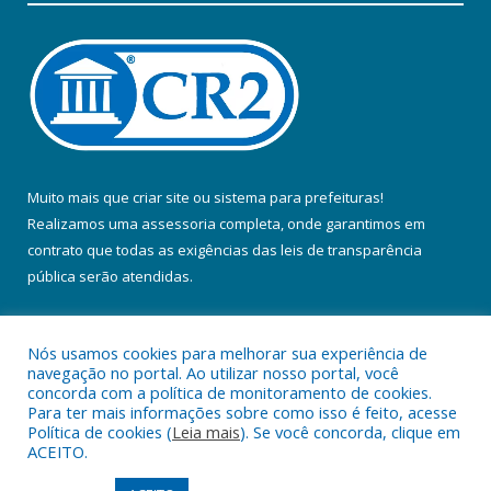
Muito mais que
criar site
ou
sistema para prefeituras
!
Realizamos uma
assessoria
completa, onde garantimos em
contrato que todas as exigências das
leis de transparência
pública
serão atendidas.
Conheça o
PNTP
e o
Radar da Transparência Pública
Nós usamos cookies para melhorar sua experiência de
navegação no portal. Ao utilizar nosso portal, você
concorda com a política de monitoramento de cookies.
Para ter mais informações sobre como isso é feito, acesse
Política de cookies (
Leia mais
). Se você concorda, clique em
Todos os direitos reservados a Prefeitura Municipal de Colares.
ACEITO.