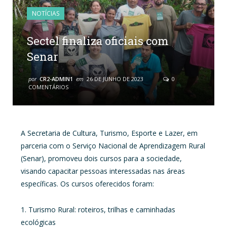
NOTÍCIAS
Sectel finaliza oficiais com
Senar
por
CR2-ADMIN1
em
26 DE JUNHO DE 2023
0
COMENTÁRIOS
A Secretaria de Cultura, Turismo, Esporte e Lazer, em
parceria com o Serviço Nacional de Aprendizagem Rural
(Senar), promoveu dois cursos para a sociedade,
visando capacitar pessoas interessadas nas áreas
específicas. Os cursos oferecidos foram:
1. Turismo Rural: roteiros, trilhas e caminhadas
ecológicas