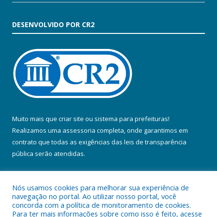
DESENVOLVIDO POR CR2
Muito mais que
criar site
ou
sistema para prefeituras
!
Realizamos uma
assessoria
completa, onde garantimos em
contrato que todas as exigências das
leis de transparência
pública
serão atendidas.
Conheça o
PNTP
e o
Radar da Transparência Pública
Nós usamos cookies para melhorar sua experiência de
navegação no portal. Ao utilizar nosso portal, você
concorda com a política de monitoramento de cookies.
Para ter mais informações sobre como isso é feito, acesse