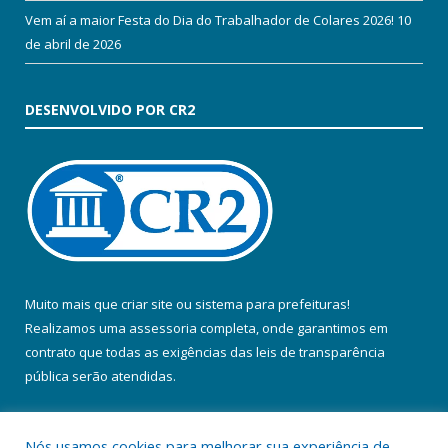
Vem aí a maior Festa do Dia do Trabalhador de Colares 2026!
10
de abril de 2026
DESENVOLVIDO POR CR2
Muito mais que
criar site
ou
sistema para prefeituras
!
Realizamos uma
assessoria
completa, onde garantimos em
contrato que todas as exigências das
leis de transparência
pública
serão atendidas.
Conheça o
PNTP
e o
Radar da Transparência Pública
Nós usamos cookies para melhorar sua experiência de