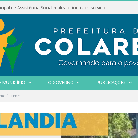
Conselho Municipal de Assistência Social realiza oficina aos servidores
 MUNICÍPIO
O GOVERNO
PUBLICAÇÕES
mo é crime!