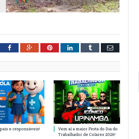
tter
Facebook
Google+
Pinterest
LinkedIn
Tumblr
Email
 pais e responsáveis!
Vem aí a maior Festa do Dia do
Trabalhador de Colares 2026!