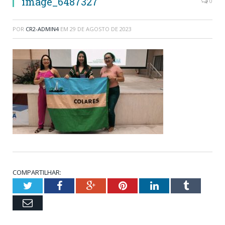
image_6487327
0
POR
CR2-ADMIN4
EM
29 DE AGOSTO DE 2023
COMPARTILHAR:
Twitter
Facebook
Google+
Pinterest
LinkedIn
Tumblr
Email