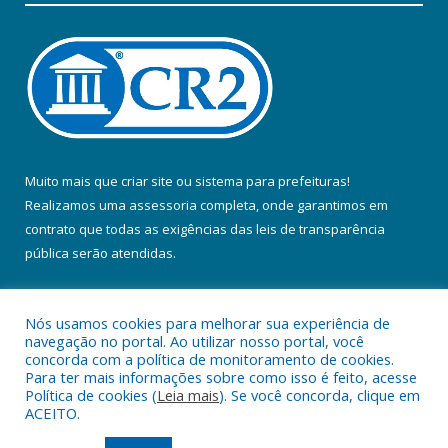
Muito mais que
criar site
ou
sistema para prefeituras
!
Realizamos uma
assessoria
completa, onde garantimos em
contrato que todas as exigências das
leis de transparência
pública
serão atendidas.
Conheça o
PNTP
e o
Radar da Transparência Pública
Nós usamos cookies para melhorar sua experiência de
navegação no portal. Ao utilizar nosso portal, você
concorda com a política de monitoramento de cookies.
Para ter mais informações sobre como isso é feito, acesse
Política de cookies (
Leia mais
). Se você concorda, clique em
Todos os direitos reservados a Prefeitura Municipal de Colares.
ACEITO.