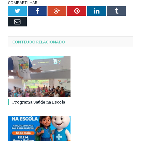
COMPARTILHAR:
Twitter
Facebook
Google+
Pinterest
LinkedIn
Tumblr
Email
CONTEÚDO RELACIONADO
Programa Saúde na Escola