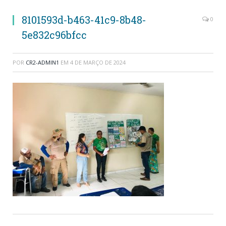
8101593d-b463-41c9-8b48-
0
5e832c96bfcc
POR
CR2-ADMIN1
EM
4 DE MARÇO DE 2024