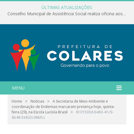
ÚLTIMAS ATUALIZAÇÕES:
Conselho Municipal de Assistência Social realiza oficina aos servidores
MENU
»
»
Home
Notícias
A Secretaria de Meio Ambiente e
coordenação de Endemias marcaram presença hoje, quinta-
»
feira (29), na Escola Lucíola Brasil
8101593d-b463-41c9-
8b48-5e832c96bfcc