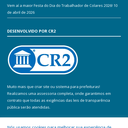
Vem aí a maior Festa do Dia do Trabalhador de Colares 2026!
10
de abril de 2026
DESENVOLVIDO POR CR2
Muito mais que
criar site
ou
sistema para prefeituras
!
Realizamos uma
assessoria
completa, onde garantimos em
contrato que todas as exigências das
leis de transparência
pública
serão atendidas.
Conheça o
PNTP
e o
Radar da Transparência Pública
Nós usamos cookies para melhorar sua experiência de