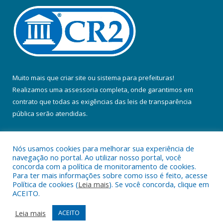
Muito mais que
criar site
ou
sistema para prefeituras
!
Realizamos uma
assessoria
completa, onde garantimos em
contrato que todas as exigências das
leis de transparência
pública
serão atendidas.
Conheça o
PNTP
e o
Radar da Transparência Pública
Nós usamos cookies para melhorar sua experiência de
navegação no portal. Ao utilizar nosso portal, você
concorda com a política de monitoramento de cookies.
Para ter mais informações sobre como isso é feito, acesse
Política de cookies (
Leia mais
). Se você concorda, clique em
Todos os direitos reservados a Prefeitura Municipal de Colares.
ACEITO.
Mapa do Site
Acessar Área Administrativa
Leia mais
ACEITO
Acessar Webmail