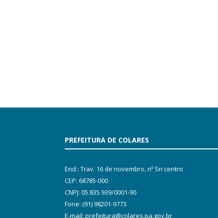
PREFEITURA DE COLARES
End.: Trav. 16 de novembro, nº Sn centro
CEP: 68785-000
CNPJ: 05.835.939/0001-90
Fone: (91) 98201-9773
E-mail: prefeitura@colares.pa.gov.br