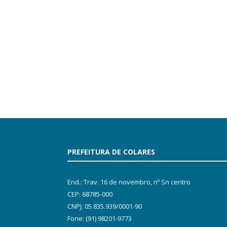
PREFEITURA DE COLARES
End.: Trav. 16 de novembro, nº Sn centro
CEP: 68785-000
CNPJ: 05.835.939/0001-90
Fone: (91) 98201-9773