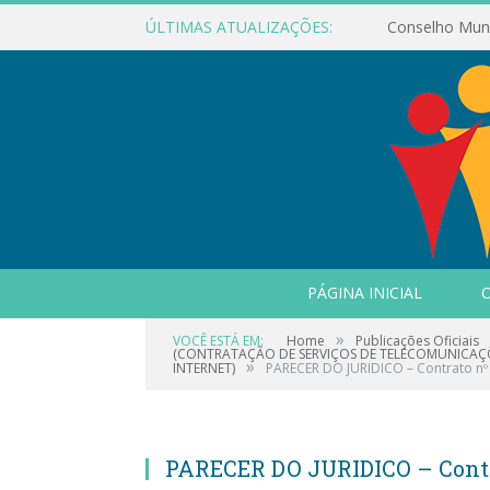
ÚLTIMAS ATUALIZAÇÕES:
PÁGINA INICIAL
O
»
VOCÊ ESTÁ EM:
Home
Publicações Oficiais
(CONTRATAÇÃO DE SERVIÇOS DE TELECOMUNICAÇÕ
»
INTERNET)
PARECER DO JURIDICO – Contrato nº 
PARECER DO JURIDICO – Contra