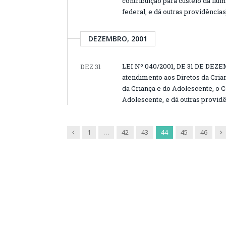
contribuição para custeio da ilum
federal, e dá outras providências
DEZEMBRO, 2001
LEI Nº 040/2001, DE 31 DE DEZEM
DEZ 31
atendimento aos Diretos da Cria
da Criança e do Adolescente, o C
Adolescente, e dá outras providê
Previous
N
1
…
42
43
44
45
46