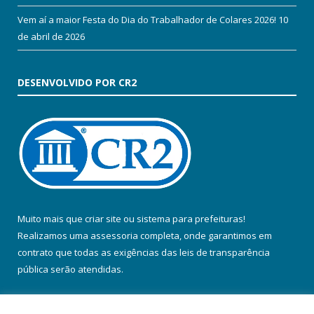
Vem aí a maior Festa do Dia do Trabalhador de Colares 2026!
10
de abril de 2026
DESENVOLVIDO POR CR2
Muito mais que
criar site
ou
sistema para prefeituras
!
Realizamos uma
assessoria
completa, onde garantimos em
contrato que todas as exigências das
leis de transparência
pública
serão atendidas.
Conheça o
PNTP
e o
Radar da Transparência Pública