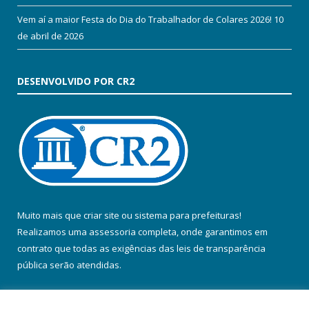
Vem aí a maior Festa do Dia do Trabalhador de Colares 2026!
10
de abril de 2026
DESENVOLVIDO POR CR2
Muito mais que
criar site
ou
sistema para prefeituras
!
Realizamos uma
assessoria
completa, onde garantimos em
contrato que todas as exigências das
leis de transparência
pública
serão atendidas.
Conheça o
PNTP
e o
Radar da Transparência Pública