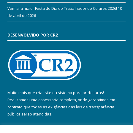
Vem aí a maior Festa do Dia do Trabalhador de Colares 2026!
10
de abril de 2026
DESENVOLVIDO POR CR2
Muito mais que
criar site
ou
sistema para prefeituras
!
Realizamos uma
assessoria
completa, onde garantimos em
contrato que todas as exigências das
leis de transparência
pública
serão atendidas.
Conheça o
PNTP
e o
Radar da Transparência Pública