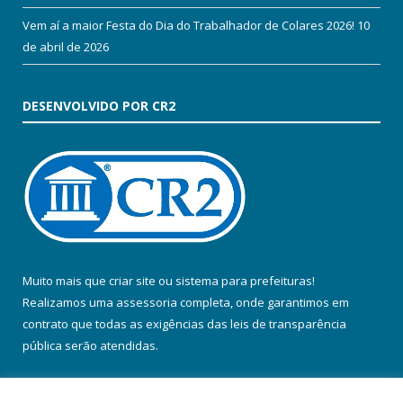
Vem aí a maior Festa do Dia do Trabalhador de Colares 2026!
10
de abril de 2026
DESENVOLVIDO POR CR2
Muito mais que
criar site
ou
sistema para prefeituras
!
Realizamos uma
assessoria
completa, onde garantimos em
contrato que todas as exigências das
leis de transparência
pública
serão atendidas.
Conheça o
PNTP
e o
Radar da Transparência Pública