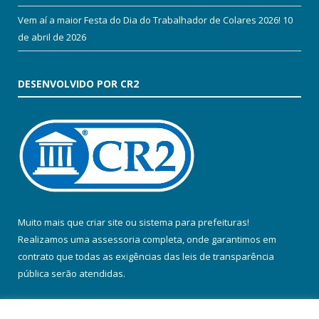
Vem aí a maior Festa do Dia do Trabalhador de Colares 2026!
10
de abril de 2026
DESENVOLVIDO POR CR2
Muito mais que
criar site
ou
sistema para prefeituras
!
Realizamos uma
assessoria
completa, onde garantimos em
contrato que todas as exigências das
leis de transparência
pública
serão atendidas.
Conheça o
PNTP
e o
Radar da Transparência Pública