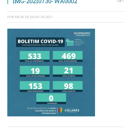
IMG-20210730-WA0002
0
POR
EM
30 DE JULHO DE 2021