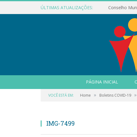
ÚLTIMAS ATUALIZAÇÕES:
PÁGINA INICIAL
O
»
»
VOCÊ ESTÁ EM:
Home
Boletins COVID-19
IMG-7499