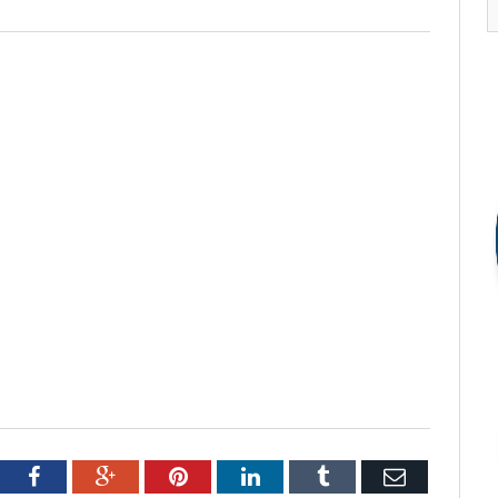
tter
Facebook
Google+
Pinterest
LinkedIn
Tumblr
Email