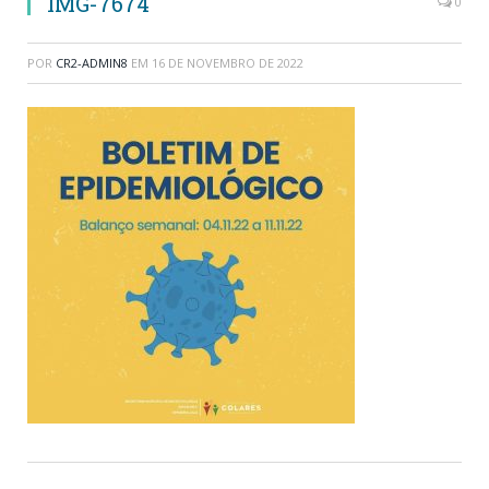
IMG-7674
0
POR
CR2-ADMIN8
EM
16 DE NOVEMBRO DE 2022