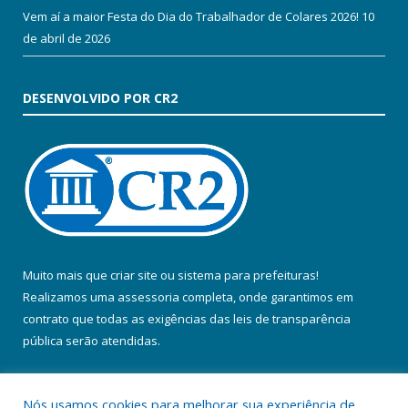
Vem aí a maior Festa do Dia do Trabalhador de Colares 2026!
10
de abril de 2026
DESENVOLVIDO POR CR2
Muito mais que
criar site
ou
sistema para prefeituras
!
Realizamos uma
assessoria
completa, onde garantimos em
contrato que todas as exigências das
leis de transparência
pública
serão atendidas.
Conheça o
PNTP
e o
Radar da Transparência Pública
Nós usamos cookies para melhorar sua experiência de