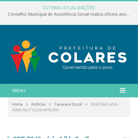
ÚLTIMAS ATUALIZAÇÕES:
Conselho Municipal de Assistência Social realiza oficina aos servidores
MENU
»
»
»
Home
Notícias
Caravana Social
858b78d2-efab-
4dbb-8ec7-b220cde92356