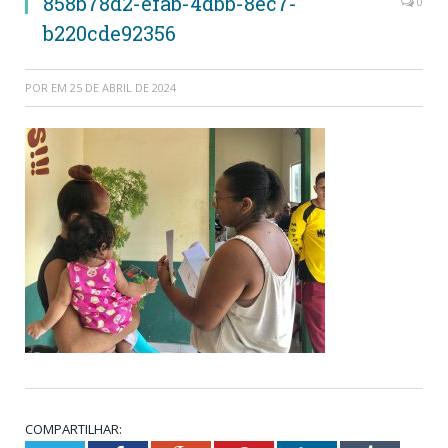
858b78d2-efab-4dbb-8ec7-
0
b220cde92356
POR
EM
25 DE ABRIL DE 2024
COMPARTILHAR: