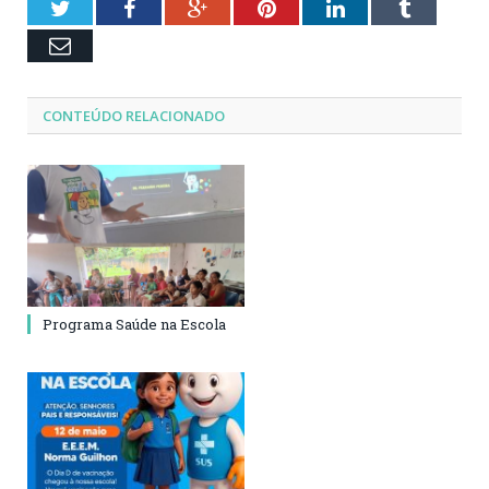
Twitter
Facebook
Google+
Pinterest
LinkedIn
Tumblr
Email
CONTEÚDO RELACIONADO
Programa Saúde na Escola