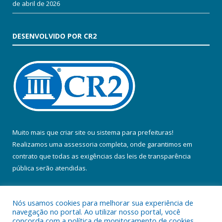
de abril de 2026
DESENVOLVIDO POR CR2
Muito mais que
criar site
ou
sistema para prefeituras
!
Realizamos uma
assessoria
completa, onde garantimos em
contrato que todas as exigências das
leis de transparência
pública
serão atendidas.
Conheça o
PNTP
e o
Radar da Transparência Pública
Nós usamos cookies para melhorar sua experiência de
navegação no portal. Ao utilizar nosso portal, você
concorda com a política de monitoramento de cookies.