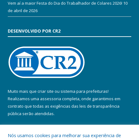
Vem aí a maior Festa do Dia do Trabalhador de Colares 2026!
10
de abril de 2026
DESENVOLVIDO POR CR2
Muito mais que
criar site
ou
sistema para prefeituras
!
Realizamos uma
assessoria
completa, onde garantimos em
contrato que todas as exigências das
leis de transparência
pública
serão atendidas.
Conheça o
PNTP
e o
Radar da Transparência Pública
Nós usamos cookies para melhorar sua experiência de