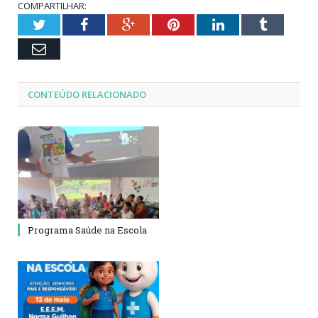
COMPARTILHAR:
Twitter
Facebook
Google+
Pinterest
LinkedIn
Tumblr
Email
CONTEÚDO RELACIONADO
Programa Saúde na Escola