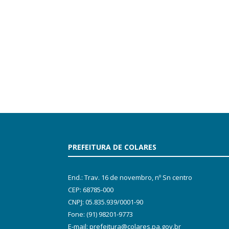
PREFEITURA DE COLARES
End.: Trav. 16 de novembro, nº Sn centro
CEP: 68785-000
CNPJ: 05.835.939/0001-90
Fone: (91) 98201-9773
E-mail: prefeitura@colares.pa.gov.br