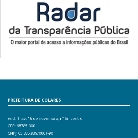
PREFEITURA DE COLARES
End.: Trav. 16 de novembro, nº Sn centro
CEP: 68785-000
CNPJ: 05.835.939/0001-90