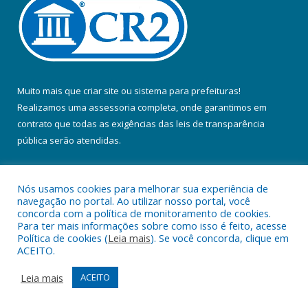
Muito mais que
criar site
ou
sistema para prefeituras
!
Realizamos uma
assessoria
completa, onde garantimos em
contrato que todas as exigências das
leis de transparência
pública
serão atendidas.
Conheça o
PNTP
e o
Radar da Transparência Pública
Nós usamos cookies para melhorar sua experiência de
navegação no portal. Ao utilizar nosso portal, você
concorda com a política de monitoramento de cookies.
Para ter mais informações sobre como isso é feito, acesse
Política de cookies (
Leia mais
). Se você concorda, clique em
Todos os direitos reservados a Prefeitura Municipal de Colares.
ACEITO.
Mapa do Site
Acessar Área Administrativa
Leia mais
ACEITO
Acessar Webmail