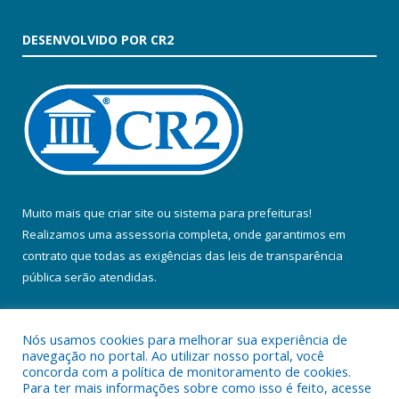
DESENVOLVIDO POR CR2
Muito mais que
criar site
ou
sistema para prefeituras
!
Realizamos uma
assessoria
completa, onde garantimos em
contrato que todas as exigências das
leis de transparência
pública
serão atendidas.
Conheça o
PNTP
e o
Radar da Transparência Pública
Nós usamos cookies para melhorar sua experiência de
navegação no portal. Ao utilizar nosso portal, você
concorda com a política de monitoramento de cookies.
Para ter mais informações sobre como isso é feito, acesse