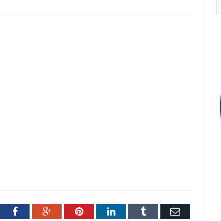
tter
Facebook
Google+
Pinterest
LinkedIn
Tumblr
Email