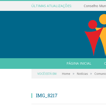
ÚLTIMAS ATUALIZAÇÕES:
PÁGINA INICIAL
O
»
»
VOCÊ ESTÁ EM:
Home
Notícias
Comunic
IMG_8217