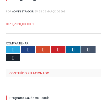
POR
ADMINISTRADOR
EM
25 DE MARÇO DE 2021
0123_2020_0000001
COMPARTILHAR:
Twitter
Facebook
Google+
Pinterest
LinkedIn
Tumblr
Email
CONTEÚDO RELACIONADO
Programa Saúde na Escola