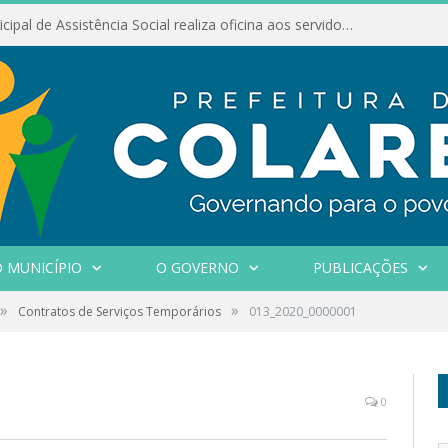
Conselho Municipal de Assistência Social realiza oficina aos servidores
 MUNICÍPIO
O GOVERNO
PUBLICAÇÕES
»
»
Contratos de Serviços Temporários
013_2020_0000001
0