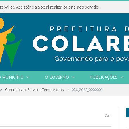
Conselho Municipal de Assistência Social realiza oficina aos servidores
 MUNICÍPIO
O GOVERNO
PUBLICAÇÕES
»
»
Contratos de Serviços Temporários
026_2020_0000001
0