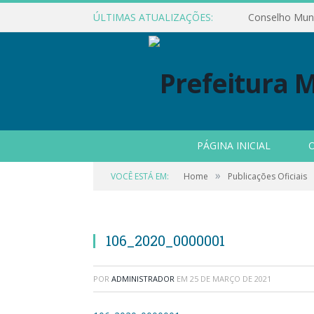
ÚLTIMAS ATUALIZAÇÕES:
PÁGINA INICIAL
O
»
VOCÊ ESTÁ EM:
Home
Publicações Oficiais
106_2020_0000001
POR
ADMINISTRADOR
EM
25 DE MARÇO DE 2021