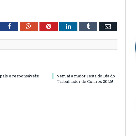
tter
Facebook
Google+
Pinterest
LinkedIn
Tumblr
Email
 pais e responsáveis!
Vem aí a maior Festa do Dia do
Trabalhador de Colares 2026!