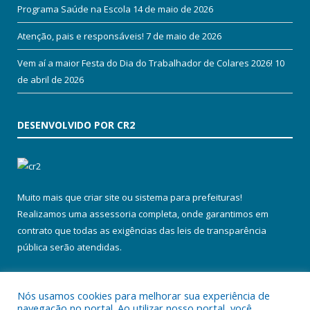
Programa Saúde na Escola
14 de maio de 2026
Atenção, pais e responsáveis!
7 de maio de 2026
Vem aí a maior Festa do Dia do Trabalhador de Colares 2026!
10
de abril de 2026
DESENVOLVIDO POR CR2
Muito mais que
criar site
ou
sistema para prefeituras
!
Realizamos uma
assessoria
completa, onde garantimos em
contrato que todas as exigências das
leis de transparência
pública
serão atendidas.
Conheça o
PNTP
e o
Radar da Transparência Pública
Nós usamos cookies para melhorar sua experiência de
navegação no portal. Ao utilizar nosso portal, você