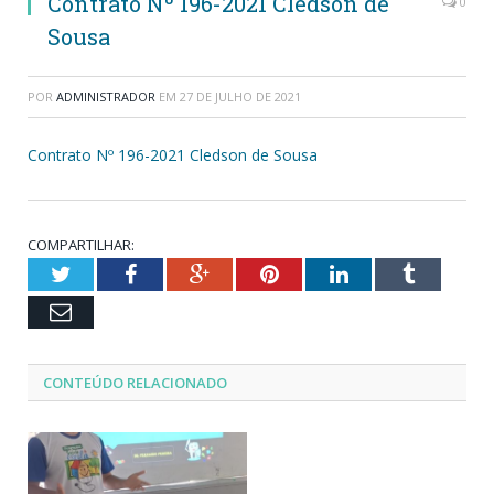
Contrato Nº 196-2021 Cledson de
0
Sousa
POR
ADMINISTRADOR
EM
27 DE JULHO DE 2021
Contrato Nº 196-2021 Cledson de Sousa
COMPARTILHAR:
Twitter
Facebook
Google+
Pinterest
LinkedIn
Tumblr
Email
CONTEÚDO RELACIONADO