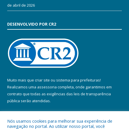
de abril de 2026
DESENVOLVIDO POR CR2
Muito mais que
criar site
ou
sistema para prefeituras
!
Realizamos uma
assessoria
completa, onde garantimos em
contrato que todas as exigências das
leis de transparência
pública
serão atendidas.
Conheça o
PNTP
e o
Radar da Transparência Pública
Nós usamos cookies para melhorar sua experiência de
navegação no portal. Ao utilizar nosso portal, você