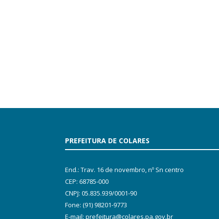
PREFEITURA DE COLARES
End.: Trav. 16 de novembro, nº Sn centro
CEP: 68785-000
CNPJ: 05.835.939/0001-90
Fone: (91) 98201-9773
E-mail: prefeitura@colares.pa.gov.br