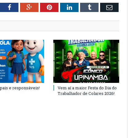
tter
Facebook
Google+
Pinterest
LinkedIn
Tumblr
Email
 pais e responsáveis!
Vem aí a maior Festa do Dia do
Trabalhador de Colares 2026!