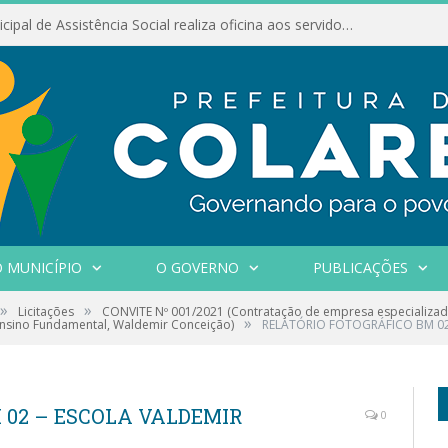
Conselho Municipal de Assistência Social realiza oficina aos servidores
 MUNICÍPIO
O GOVERNO
PUBLICAÇÕES
»
»
Licitações
CONVITE Nº 001/2021 (Contratação de empresa especializa
»
 Ensino Fundamental, Waldemir Conceição)
RELATÓRIO FOTOGRÁFICO BM 02
 02 – ESCOLA VALDEMIR
0