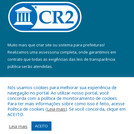
Muito mais que
criar site
ou
sistema para prefeituras
!
Realizamos uma
assessoria
completa, onde garantimos em
contrato que todas as exigências das
leis de transparência
pública
serão atendidas.
Conheça o
PNTP
e o
Radar da Transparência Pública
Nós usamos cookies para melhorar sua experiência de
navegação no portal. Ao utilizar nosso portal, você
concorda com a política de monitoramento de cookies.
Para ter mais informações sobre como isso é feito, acesse
Política de cookies (
Leia mais
). Se você concorda, clique em
Todos os direitos reservados a Prefeitura Municipal de Colares.
ACEITO.
Mapa do Site
Acessar Área Administrativa
Leia mais
ACEITO
Acessar Webmail