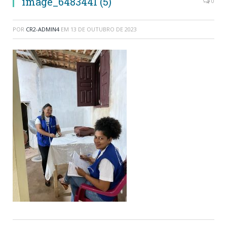
image_6483441 (5)
0
POR
CR2-ADMIN4
EM
13 DE OUTUBRO DE 2023