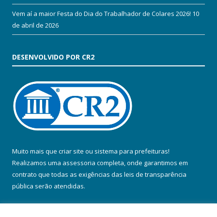
Vem aí a maior Festa do Dia do Trabalhador de Colares 2026!
10
de abril de 2026
DESENVOLVIDO POR CR2
Muito mais que
criar site
ou
sistema para prefeituras
!
Realizamos uma
assessoria
completa, onde garantimos em
contrato que todas as exigências das
leis de transparência
pública
serão atendidas.
Conheça o
PNTP
e o
Radar da Transparência Pública