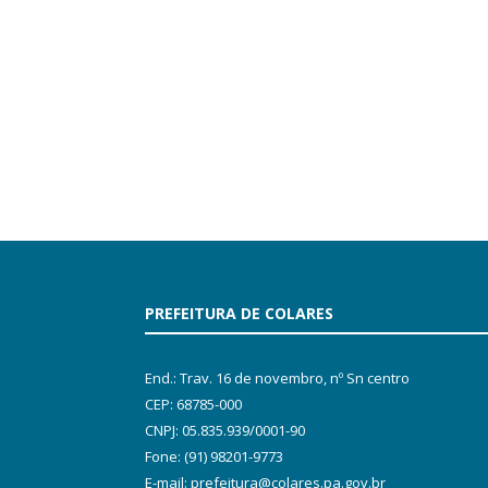
PREFEITURA DE COLARES
End.: Trav. 16 de novembro, nº Sn centro
CEP: 68785-000
CNPJ: 05.835.939/0001-90
Fone: (91) 98201-9773
E-mail: prefeitura@colares.pa.gov.br