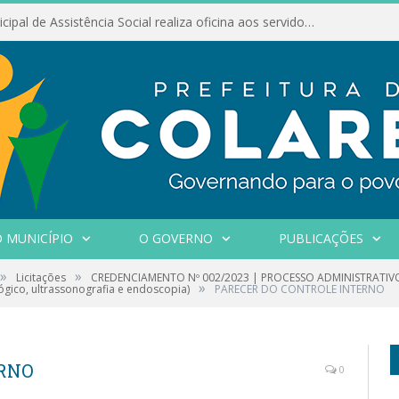
Conselho Municipal de Assistência Social realiza oficina aos servidores
 MUNICÍPIO
O GOVERNO
PUBLICAÇÕES
»
»
Licitações
CREDENCIAMENTO Nº 002/2023 | PROCESSO ADMINISTRATIVO N
»
ógico, ultrassonografia e endoscopia)
PARECER DO CONTROLE INTERNO
ERNO
0