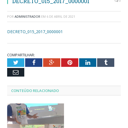
DECRETO_015_2017_0000001
0
POR
ADMINISTRADOR
EM
6 DE ABRIL DE 2021
DECRETO_015_2017_0000001
COMPARTILHAR:
Twitter
Facebook
Google+
Pinterest
LinkedIn
Tumblr
Email
CONTEÚDO RELACIONADO