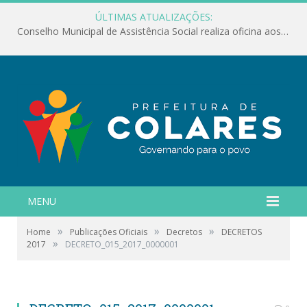
ÚLTIMAS ATUALIZAÇÕES:
Conselho Municipal de Assistência Social realiza oficina aos servidores
MENU
»
»
»
Home
Publicações Oficiais
Decretos
DECRETOS
»
2017
DECRETO_015_2017_0000001