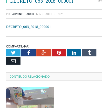
DECRETO_063_2018_000001
0
POR
ADMINISTRADOR
EM
6 DE ABRIL DE 2021
DECRETO_063_2018_000001
COMPARTILHAR:
Twitter
Facebook
Google+
Pinterest
LinkedIn
Tumblr
Email
CONTEÚDO RELACIONADO