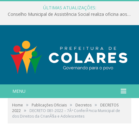
ÚLTIMAS ATUALIZAÇÕES:
Conselho Municipal de Assistência Social realiza oficina aos servidores
MENU
»
»
»
Home
Publicações Oficiais
Decretos
DECRETOS
»
2022
DECRETO 081-2022 – 7Âª ConferÃªncia Municipal de
dos Direitos da CrianÃ§a e Adolescentes