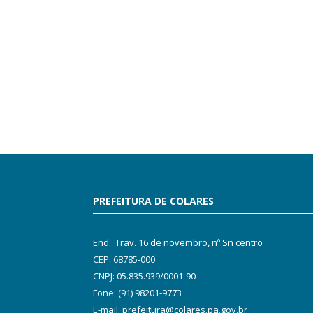
PREFEITURA DE COLARES
End.: Trav. 16 de novembro, nº Sn centro
CEP: 68785-000
CNPJ: 05.835.939/0001-90
Fone: (91) 98201-9773
E-mail: prefeitura@colares.pa.gov.br