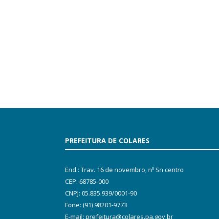
PREFEITURA DE COLARES
End.: Trav. 16 de novembro, nº Sn centro
CEP: 68785-000
CNPJ: 05.835.939/0001-90
Fone: (91) 98201-9773
E-mail: prefeitura@colares.pa.gov.br