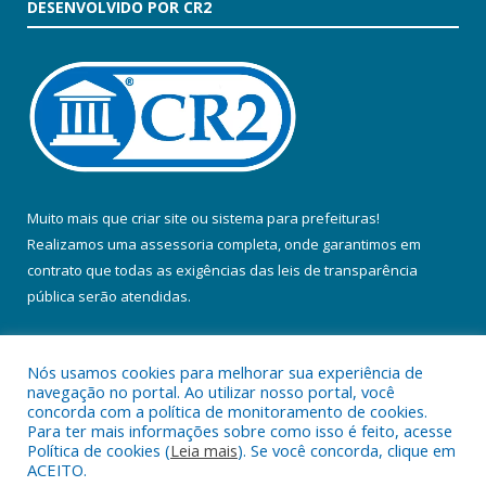
DESENVOLVIDO POR CR2
Muito mais que
criar site
ou
sistema para prefeituras
!
Realizamos uma
assessoria
completa, onde garantimos em
contrato que todas as exigências das
leis de transparência
pública
serão atendidas.
Conheça o
PNTP
e o
Radar da Transparência Pública
Nós usamos cookies para melhorar sua experiência de
navegação no portal. Ao utilizar nosso portal, você
concorda com a política de monitoramento de cookies.
Para ter mais informações sobre como isso é feito, acesse
Política de cookies (
Leia mais
). Se você concorda, clique em
Todos os direitos reservados a Prefeitura Municipal de Colares.
ACEITO.