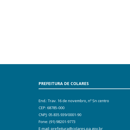
PREFEITURA DE COLARES
End.: Trav. 16 de novembro, nº Sn centro
CEP: 68785-000
CNPJ: 05.835.939/0001-90
Fone: (91) 98201-9773
E-mail: prefeitura@colares.pa.gov.br