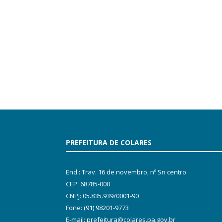
PREFEITURA DE COLARES
End.: Trav. 16 de novembro, nº Sn centro
CEP: 68785-000
CNPJ: 05.835.939/0001-90
Fone: (91) 98201-9773
E-mail: prefeitura@colares.pa.gov.br