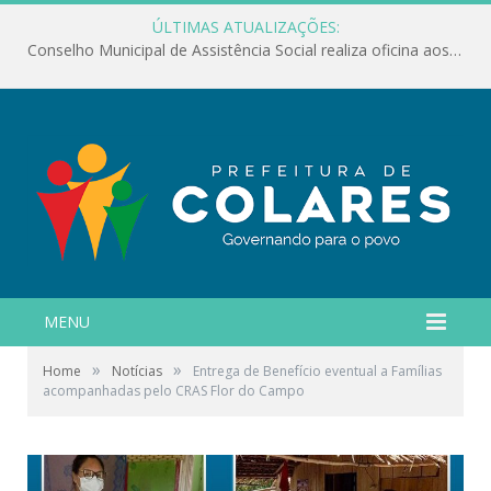
ÚLTIMAS ATUALIZAÇÕES:
Conselho Municipal de Assistência Social realiza oficina aos servidores
MENU
»
»
Home
Notícias
Entrega de Benefício eventual a Famílias
acompanhadas pelo CRAS Flor do Campo