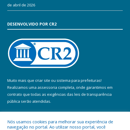
de abril de 2026
DESENVOLVIDO POR CR2
Muito mais que
criar site
ou
sistema para prefeituras
!
Realizamos uma
assessoria
completa, onde garantimos em
contrato que todas as exigências das
leis de transparência
pública
serão atendidas.
Conheça o
PNTP
e o
Radar da Transparência Pública
Nós usamos cookies para melhorar sua experiência de
navegação no portal. Ao utilizar nosso portal, você