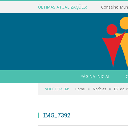
ÚLTIMAS ATUALIZAÇÕES:
PÁGINA INICIAL
O
»
»
VOCÊ ESTÁ EM:
Home
Notícias
ESF do 
IMG_7392