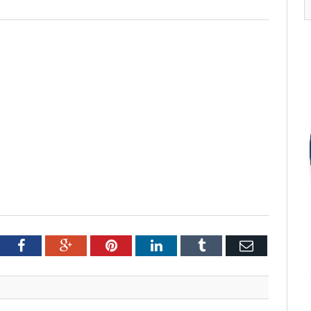
tter
Facebook
Google+
Pinterest
LinkedIn
Tumblr
Email