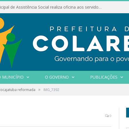
Conselho Municipal de Assistência Social realiza oficina aos servidores
 MUNICÍPIO
O GOVERNO
PUBLICAÇÕES
»
Mocajatuba reformada
IMG_7392
0