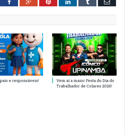
tter
Facebook
Google+
Pinterest
LinkedIn
Tumblr
Email
 pais e responsáveis!
Vem aí a maior Festa do Dia do
Trabalhador de Colares 2026!