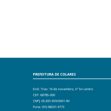
PREFEITURA DE COLARES
End.: Trav. 16 de novembro, nº Sn centro
CEP: 68785-000
CNPJ: 05.835.939/0001-90
Fone: (91) 98201-9773