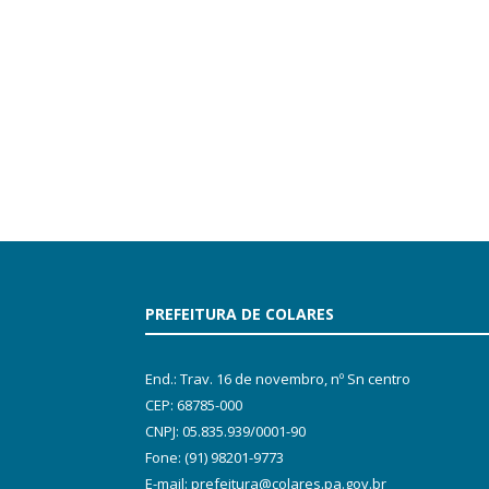
PREFEITURA DE COLARES
End.: Trav. 16 de novembro, nº Sn centro
CEP: 68785-000
CNPJ: 05.835.939/0001-90
Fone: (91) 98201-9773
E-mail: prefeitura@colares.pa.gov.br