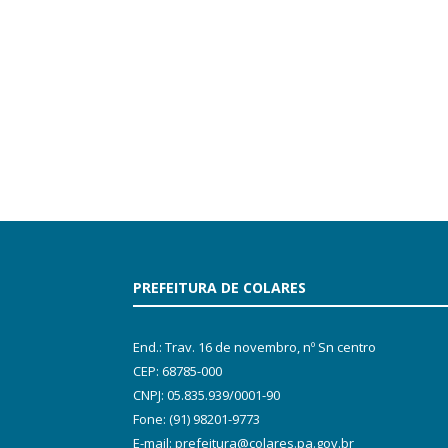
PREFEITURA DE COLARES
End.: Trav. 16 de novembro, nº Sn centro
CEP: 68785-000
CNPJ: 05.835.939/0001-90
Fone: (91) 98201-9773
E-mail: prefeitura@colares.pa.gov.br