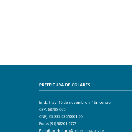
PREFEITURA DE COLARES
End.: Trav. 16 de novembro, nº Sn centro
CEP: 68785-000
CNPJ: 05.835.939/0001-90
Fone: (91) 98201-9773
E-mail: prefeitura@colares.pa.gov.br