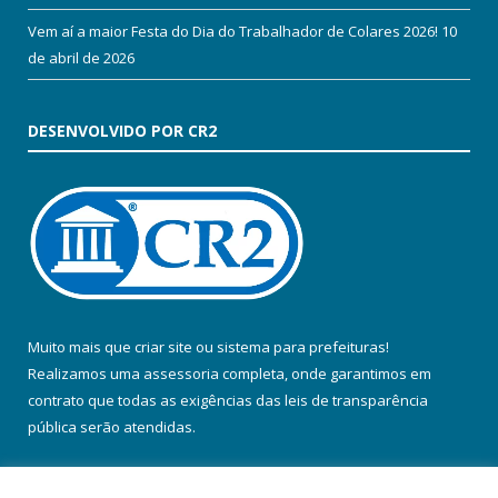
Vem aí a maior Festa do Dia do Trabalhador de Colares 2026!
10
de abril de 2026
DESENVOLVIDO POR CR2
Muito mais que
criar site
ou
sistema para prefeituras
!
Realizamos uma
assessoria
completa, onde garantimos em
contrato que todas as exigências das
leis de transparência
pública
serão atendidas.
Conheça o
PNTP
e o
Radar da Transparência Pública